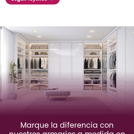
práctica y funcional,
especialmente si cuentas con
poco espacio, puesto que son
de menor tamaño
y
ofrecen un óptimo aprovechamiento del espacio. Por
otra parte, un vestidor será la mejor opción si cuentas
con
espacio suficiente
para instalarlo.
Recurre a nuestros
expertos en armarios en Ferrol
y
te asesoraremos. Te ayudaremos a decidir si tu mejor
opción es un armario ropero o un vestidor.
Marque la diferencia con