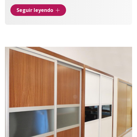
Trabajamos con
materiales de primera calidad
y
Seguir leyendo
todo tipo de estilos con el objetivo de adaptar el
vestidor a tus necesidades de
almacenamiento y
diseño
. Si quieres hacerte con un vestidor que
cumpla todos tus requerimientos, no dudes en
confiar en nuestros
expertos en armarios a
medida
en Ferrol.