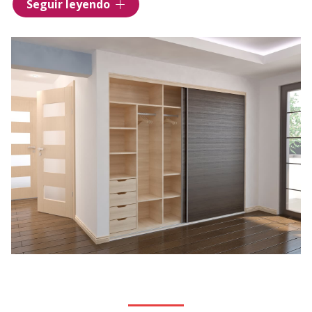
Seguir leyendo
aprovechar el espacio de forma óptima y hacer tu
armario ropero totalmente personalizado
. Con
nuestros servicios también podrás hacer un
vestidor
adaptado a tus necesidades
. Confía en Maderas y
Puertas San Juan y encarga ahora un
nuevo armario
de madera en Ferrol
. Hacemos armarios para la
cocina
, salón, habitaciones, baños...